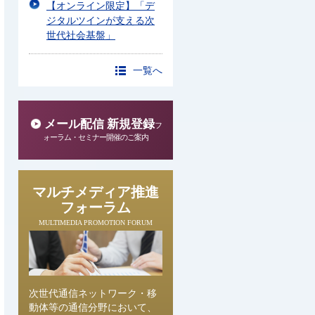
【オンライン限定】「デ
ジタルツインが支える次
世代社会基盤」
一覧へ
メール配信 新規登録
フ
ォーラム・セミナー開催のご案内
マルチメディア推進
フォーラム
MULTIMEDIA PROMOTION FORUM
次世代通信ネットワーク・移
動体等の通信分野において、