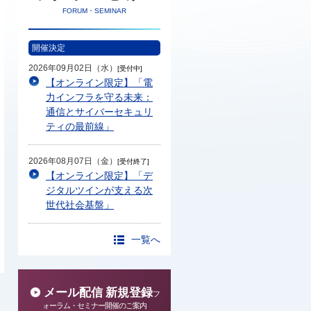
FORUM・SEMINAR
開催決定
2026年09月02日（水）
[受付中]
【オンライン限定】「電
力インフラを守る未来：
通信とサイバーセキュリ
ティの最前線」
2026年08月07日（金）
[受付終了]
【オンライン限定】「デ
ジタルツインが支える次
世代社会基盤」
一覧へ
メール配信 新規登録
フ
ォーラム・セミナー開催のご案内